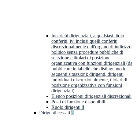
Incarichi dirigenziali, a qualsiasi titolo
conferiti, ivi inclusi quelli conferiti
discrezionalmente dall'organo di indirizzo
politico senza procedure pubbliche di
selezione e titolari di posizione
organizzativa con funzioni dirigenziali (da
pubblicare in tabelle che distinguano le
seguenti situazioni: dirigenti, dirigenti
individuati discrezionalmente, titolari di
posizione organizzativa con funzioni
dirigenziali)
Elenco posizioni dirigenziali discrezionali
Posti di funzione disponibili
Ruolo dirigenti
4
Dirigenti cessati
2