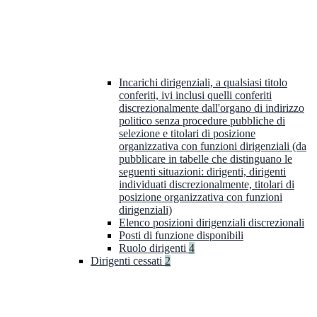
Incarichi dirigenziali, a qualsiasi titolo
conferiti, ivi inclusi quelli conferiti
discrezionalmente dall'organo di indirizzo
politico senza procedure pubbliche di
selezione e titolari di posizione
organizzativa con funzioni dirigenziali (da
pubblicare in tabelle che distinguano le
seguenti situazioni: dirigenti, dirigenti
individuati discrezionalmente, titolari di
posizione organizzativa con funzioni
dirigenziali)
Elenco posizioni dirigenziali discrezionali
Posti di funzione disponibili
Ruolo dirigenti
4
Dirigenti cessati
2