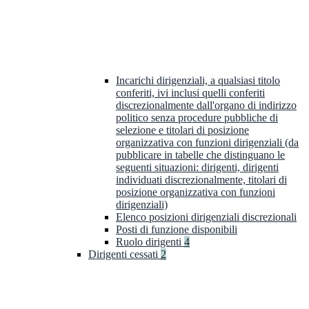
Incarichi dirigenziali, a qualsiasi titolo
conferiti, ivi inclusi quelli conferiti
discrezionalmente dall'organo di indirizzo
politico senza procedure pubbliche di
selezione e titolari di posizione
organizzativa con funzioni dirigenziali (da
pubblicare in tabelle che distinguano le
seguenti situazioni: dirigenti, dirigenti
individuati discrezionalmente, titolari di
posizione organizzativa con funzioni
dirigenziali)
Elenco posizioni dirigenziali discrezionali
Posti di funzione disponibili
Ruolo dirigenti
4
Dirigenti cessati
2