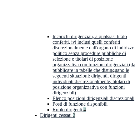
Incarichi dirigenziali, a qualsiasi titolo
conferiti, ivi inclusi quelli conferiti
discrezionalmente dall'organo di indirizzo
politico senza procedure pubbliche di
selezione e titolari di posizione
organizzativa con funzioni dirigenziali (da
pubblicare in tabelle che distinguano le
seguenti situazioni: dirigenti, dirigenti
individuati discrezionalmente, titolari di
posizione organizzativa con funzioni
dirigenziali)
Elenco posizioni dirigenziali discrezionali
Posti di funzione disponibili
Ruolo dirigenti
4
Dirigenti cessati
2