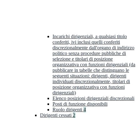
Incarichi dirigenziali, a qualsiasi titolo
conferiti, ivi inclusi quelli conferiti
discrezionalmente dall'organo di indirizzo
politico senza procedure pubbliche di
selezione e titolari di posizione
organizzativa con funzioni dirigenziali (da
pubblicare in tabelle che distinguano le
seguenti situazioni: dirigenti, dirigenti
individuati discrezionalmente, titolari di
posizione organizzativa con funzioni
dirigenziali)
Elenco posizioni dirigenziali discrezionali
Posti di funzione disponibili
Ruolo dirigenti
4
Dirigenti cessati
2