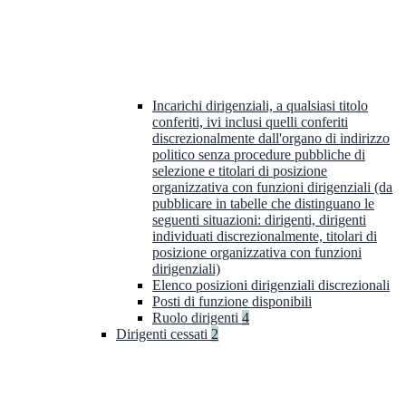
Incarichi dirigenziali, a qualsiasi titolo
conferiti, ivi inclusi quelli conferiti
discrezionalmente dall'organo di indirizzo
politico senza procedure pubbliche di
selezione e titolari di posizione
organizzativa con funzioni dirigenziali (da
pubblicare in tabelle che distinguano le
seguenti situazioni: dirigenti, dirigenti
individuati discrezionalmente, titolari di
posizione organizzativa con funzioni
dirigenziali)
Elenco posizioni dirigenziali discrezionali
Posti di funzione disponibili
Ruolo dirigenti
4
Dirigenti cessati
2