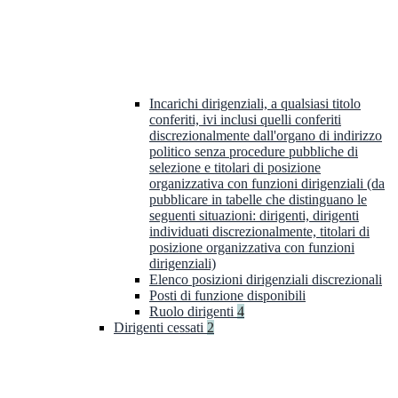
Incarichi dirigenziali, a qualsiasi titolo
conferiti, ivi inclusi quelli conferiti
discrezionalmente dall'organo di indirizzo
politico senza procedure pubbliche di
selezione e titolari di posizione
organizzativa con funzioni dirigenziali (da
pubblicare in tabelle che distinguano le
seguenti situazioni: dirigenti, dirigenti
individuati discrezionalmente, titolari di
posizione organizzativa con funzioni
dirigenziali)
Elenco posizioni dirigenziali discrezionali
Posti di funzione disponibili
Ruolo dirigenti
4
Dirigenti cessati
2