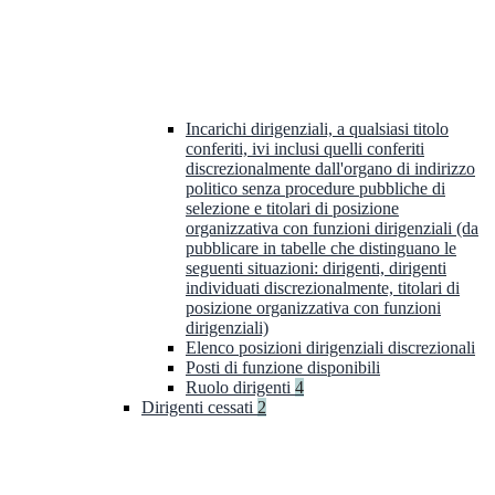
Incarichi dirigenziali, a qualsiasi titolo
conferiti, ivi inclusi quelli conferiti
discrezionalmente dall'organo di indirizzo
politico senza procedure pubbliche di
selezione e titolari di posizione
organizzativa con funzioni dirigenziali (da
pubblicare in tabelle che distinguano le
seguenti situazioni: dirigenti, dirigenti
individuati discrezionalmente, titolari di
posizione organizzativa con funzioni
dirigenziali)
Elenco posizioni dirigenziali discrezionali
Posti di funzione disponibili
Ruolo dirigenti
4
Dirigenti cessati
2