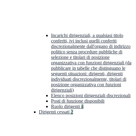
Incarichi dirigenziali, a qualsiasi titolo
conferiti, ivi inclusi quelli conferiti
discrezionalmente dall'organo di indirizzo
politico senza procedure pubbliche di
selezione e titolari di posizione
organizzativa con funzioni dirigenziali (da
pubblicare in tabelle che distinguano le
seguenti situazioni: dirigenti, dirigenti
individuati discrezionalmente, titolari di
posizione organizzativa con funzioni
dirigenziali)
Elenco posizioni dirigenziali discrezionali
Posti di funzione disponibili
Ruolo dirigenti
4
Dirigenti cessati
2